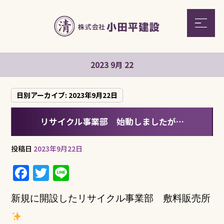
2023 9月 22
日別アーカイブ:
2023年9月22日
リサイクル事業部 始動しましたが…
投稿日
2023年9月22日
F
T
Li
a
w
n
新規に開設したリサイクル事業部 敷料販売所
c
it
e
e
te