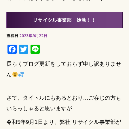
リサイクル事業部 始動！！
投稿日
2023年9月22日
F
T
Li
a
w
n
長らくブログ更新をしておらず申し訳ありませ
c
it
e
e
te
ん
b
r
o
さて、タイトルにもあるとおり…ご存じの方も
o
いらっしゃると思いますが
k
令和5年9月1日より、弊社 リサイクル事業部が