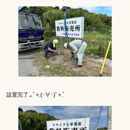
設置完了
.
｡ﾟ
+.(
･∀･)ﾟ
+
.ﾟ