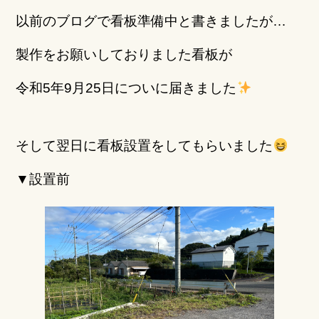
b
r
以前のブログで看板準備中と書きましたが…
o
製作をお願いしておりました
看板が
o
k
令和5年9月25日についに届きました
そして翌日に看板設置をしてもらいました
▼設置前