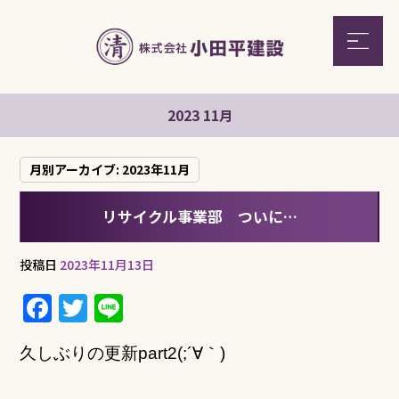
2023 11月
月別アーカイブ:
2023年11月
リサイクル事業部 ついに…
投稿日
2023年11月13日
F
T
Li
a
w
n
久しぶりの更新part2(;´∀｀)
c
it
e
e
te