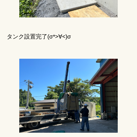
タンク設置完了(σ*>∀<)σ