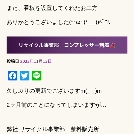
また、看板を設置してくれたお二方
ありがとうございました(*･ω･)*_ _))ﾍﾟｺﾘ
リサイクル事業部 コンプレッサー到着
投稿日
2023年11月13日
F
T
Li
a
w
n
久しぶりの更新でございますm(_ _)m
c
it
e
e
te
2ヶ月前のことになってしまいますが…
b
r
o
弊社 リサイクル事業部 敷料販売所
o