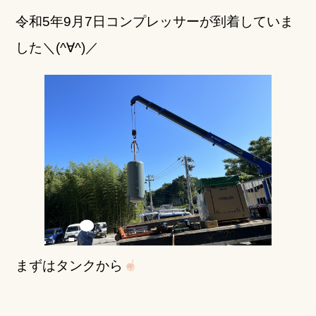
k
令和5年9月7日コンプレッサーが到着していま
した＼(^∀^)／
まずはタンクから