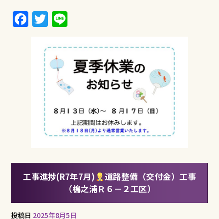
F
T
Li
a
w
n
c
it
e
e
te
b
r
o
o
k
工事進捗(R7年7月)
道路整備（交付金）工事
（槝之浦Ｒ６－２工区）
投稿日
2025年8月5日