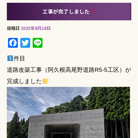
工事が完了しました
投稿日
2025年8月18日
F
T
Li
a
w
n
件目
c
it
e
e
te
道路改築工事（阿久根高尾野道路R5-5工区）
が
b
r
完成しました
o
o
k