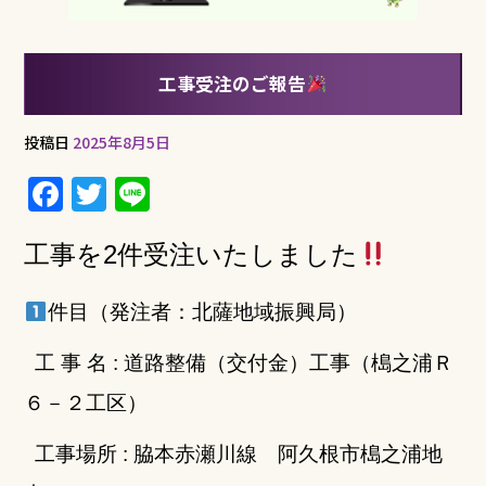
工事受注のご報告
投稿日
2025年8月5日
F
T
Li
a
w
n
c
it
e
工事を2件
受注いたしました
e
te
件目（発注者：北薩地域振興局
）
b
r
o
工 事 名 : 道路整備（交付金）工事（槝之浦Ｒ
o
６－２工区）
k
工事場所 : 脇本赤瀬川線 阿久根市槝之浦地