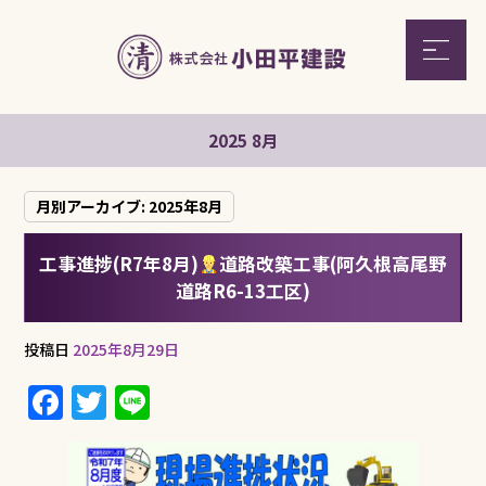
2025 8月
月別アーカイブ:
2025年8月
工事進捗(R7年8月)
道路改築工事(阿久根高尾野
道路R6-13工区)
投稿日
2025年8月29日
F
T
Li
a
w
n
c
it
e