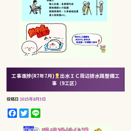
工事進捗(R7年7月)
出水ＩＣ周辺排水路整備工
事（9工区）
投稿日
2025年8月5日
F
T
Li
a
w
n