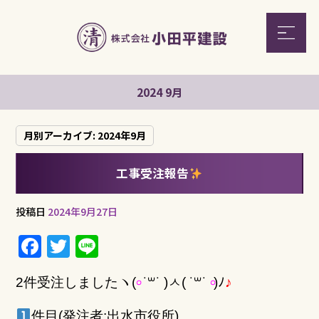
2024 9月
月別アーカイブ:
2024年9月
工事受注報告
投稿日
2024年9月27日
F
T
Li
a
w
n
2件受注しました
ヽ
(
৹
˙
꒳
​˙ )
ㅅ
( ˙
꒳
​˙
৹
)
ﾉ
♪
c
it
e
e
te
件目(発注者:出水市役所)