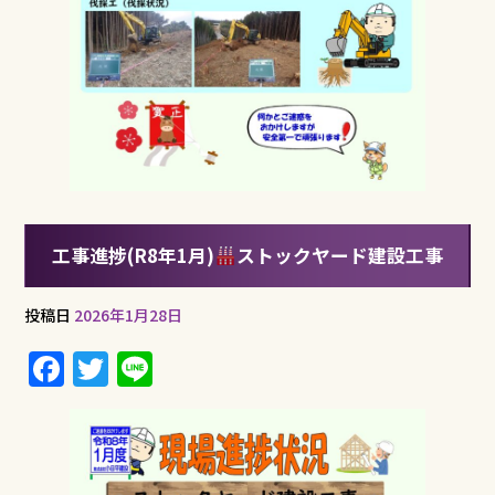
工事進捗(R8年1月)
ストックヤード建設工事
投稿日
2026年1月28日
F
T
Li
a
w
n
c
it
e
e
te