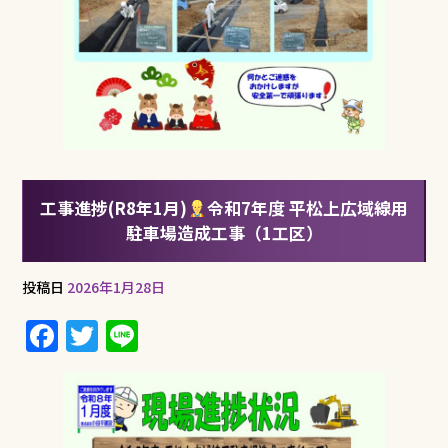
工事進捗(R8年1月)
令和7年度 平松上広域線用
駐車場造成工事（1工区）
投稿日
2026年1月28日
F
T
Li
a
w
n
c
it
e
e
te