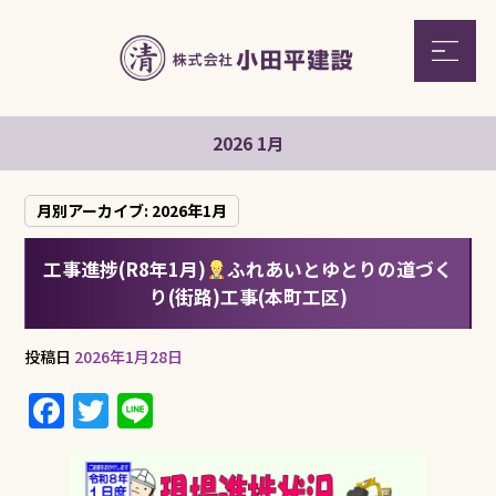
2026 1月
月別アーカイブ:
2026年1月
工事進捗(R8年1月)
ふれあいとゆとりの道づく
り(街路)工事(本町工区)
投稿日
2026年1月28日
F
T
Li
a
w
n
c
it
e