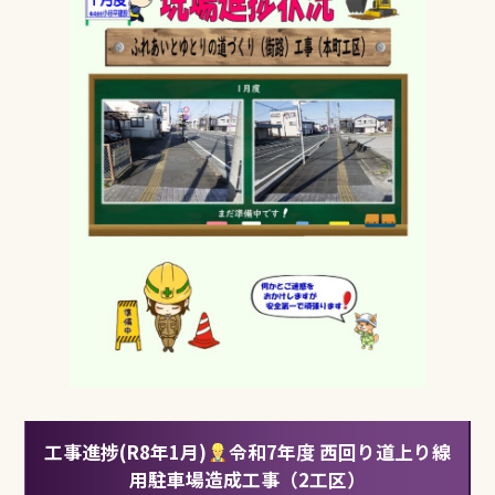
e
te
b
r
o
o
k
工事進捗(R8年1月)
令和7年度 西回り道上り線
用駐車場造成工事（2工区）