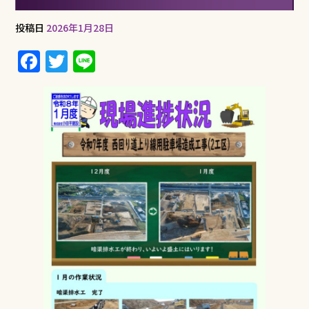
投稿日
2026年1月28日
F
T
Li
a
w
n
c
it
e
e
te
b
r
o
o
k