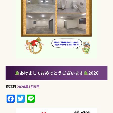
あけましておめでとうございます
2026
投稿日
2026年1月5日
F
T
Li
a
w
n