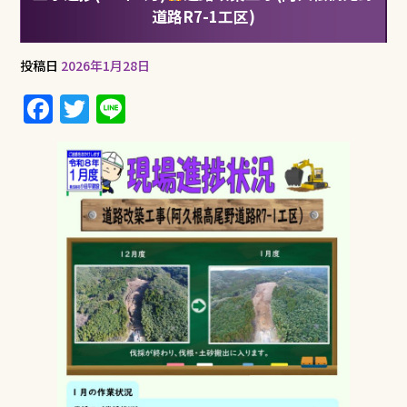
道路R7-1工区)
投稿日
2026年1月28日
F
T
Li
a
w
n
c
it
e
e
te
b
r
o
o
k