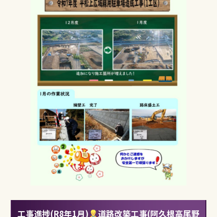
b
r
o
o
k
工事進捗(R8年1月)
道路改築工事(阿久根高尾野