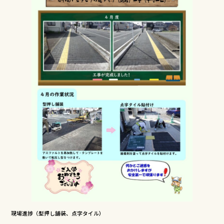
b
r
o
o
k
現場進捗（型押し舗装、点字タイル）