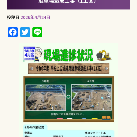
駐車場造成工事（1工区）
投稿日
2026年4月24日
F
T
Li
a
w
n
c
it
e
e
te
b
r
o
o
k