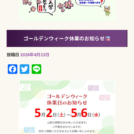
ゴールデンウィーク休業のお知らせ
投稿日
2026年4月23日
F
T
Li
a
w
n
c
it
e
e
te
b
r
o
o