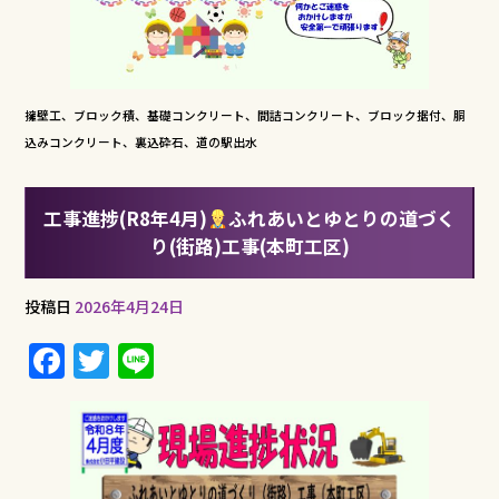
擁壁工、ブロック積、基礎コンクリート、間詰コンクリート、ブロック据付、胴
込みコンクリート、裏込砕石、道の駅出水
工事進捗(R8年4月)
ふれあいとゆとりの道づく
り(街路)工事(本町工区)
投稿日
2026年4月24日
F
T
Li
a
w
n
c
it
e
e
te