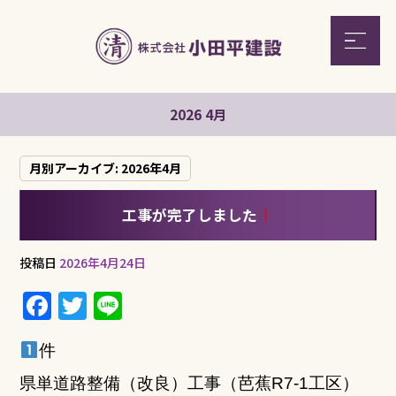
2026 4月
月別アーカイブ:
2026年4月
工事が完了しました
投稿日
2026年4月24日
F
T
Li
a
w
n
件
c
it
e
e
te
県単道路整備（改良）工事（芭蕉R7-1工区）