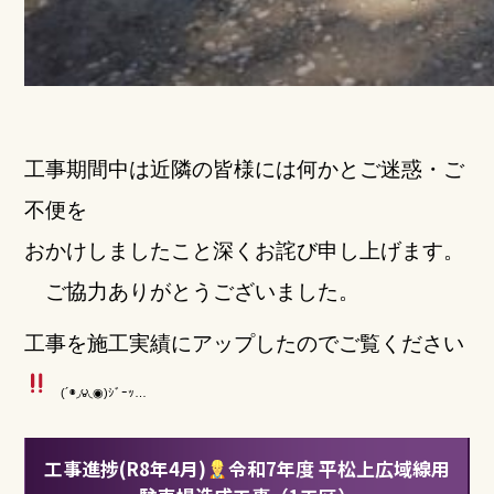
工事期間中は近隣の皆様には何かと
ご迷惑・ご
不便を
おかけしましたこと深くお詫び申し上げます。
ご協力ありがとうございました。
工事を施工実績にアップしたのでご覧ください
(´◉◞౪◟◉)ｼﾞｰｯ…
工事進捗(R8年4月)
令和7年度 平松上広域線用