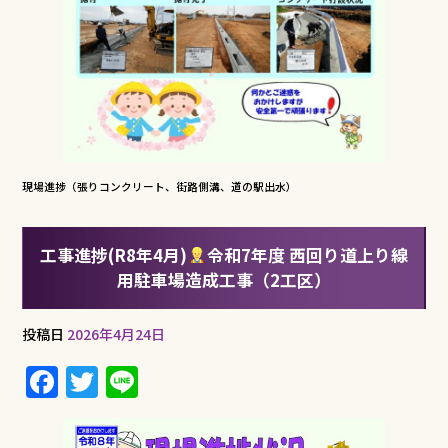
現場進捗（張りコンクリート、街路側溝、道の駅出水）
工事進捗(R8年4月)
令和7年度 西回り道上り線
用駐車場造成工事（2工区）
投稿日
2026年4月24日
F
T
Li
a
w
n
c
it
e