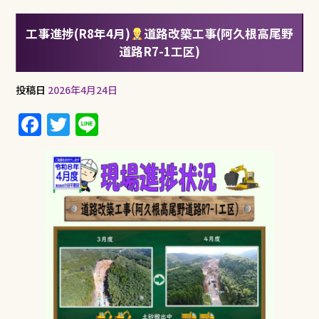
工事進捗(R8年4月)
道路改築工事(阿久根高尾野
道路R7-1工区)
投稿日
2026年4月24日
F
T
Li
a
w
n
c
it
e
e
te
b
r
o
o
k