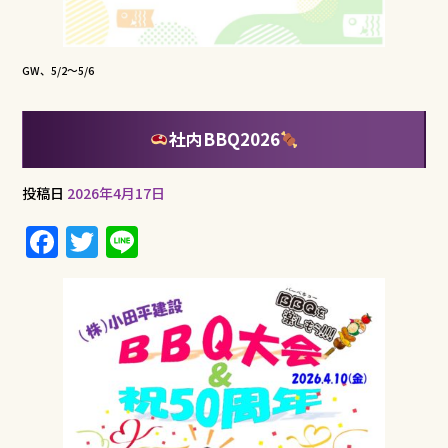
k
GW、5/2～5/6
社内BBQ2026
投稿日
2026年4月17日
F
T
Li
a
w
n
c
it
e
e
te
b
r
o
o