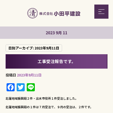
2023 9月 11
日別アーカイブ:
2023年9月11日
工事受注報告です。
投稿日
2023年9月11日
F
T
Li
a
w
n
北薩地域振興局２件・出水市役所１件受注しました。
c
it
e
北薩地域振興局の１件は７月受注で、９月の受注は、２件です。
e
te