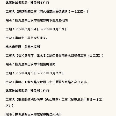
北薩地域振興局 建設部１件目
b
r
工事名【道路改築工事（阿久根高尾野道路Ｒ５－１工区）】
o
o
場所：鹿児島県出水市高尾野町下高尾野地内
k
工期：Ｒ５年７月１４日～Ｒ６年３月１９日
主な工事は土工事となります。
出水市役所 農林水産部
工事名【令和５年度 出水ＩＣ周辺農業用排水路整備工事（１工区）】
場所：鹿児島県出水市下知識町地内
工期：Ｒ５年９月１日～Ｒ６年３月２２日
主な工事は、Ｌ型水路を使用した三面張り水路となります。
北薩地域振興局 建設部２件目
工事名【事業間連携砂防等（火山砂防）工事（尾野島浜川Ｒ５－１工
区）】
場所：鹿児島県出水市高尾野町江内地内