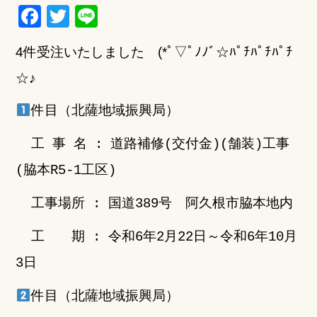
F
T
Li
a
w
n
4件受注いたしました (*ﾟ▽ﾟﾉﾉﾞ☆ﾊﾟﾁﾊﾟﾁﾊﾟﾁ
c
it
e
e
te
☆♪
b
r
件目（北薩地域振興局）
o
o
工 事 名 : 道路補修(交付金)(舗装)工事
k
(脇本R5-1工区)
工事場所 : 国道389号 阿久根市脇本地内
工 期 : 令和6年2月22日～令和6年10月
3日
件目（北薩地域振興局）