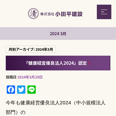
2024 3月
月別アーカイブ:
2024年3月
「健康経営優良法人2024」認定
投稿日
2024年3月29日
F
T
Li
a
w
n
今年も健康経営優良法人2024（中小規模法人
c
it
e
e
te
部門）の