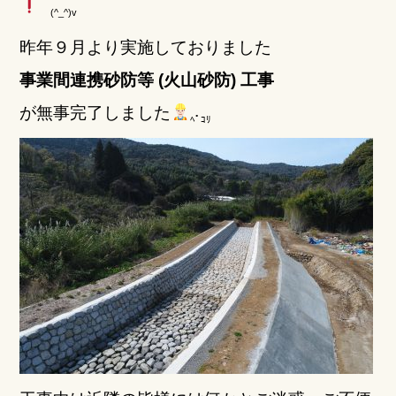
e
te
(^_^)v
b
r
昨年９月より実施しておりました
o
事業間連携砂防等 (火山砂防) 工事
o
が
無事完了しました
k
ﾍﾟｺﾘ