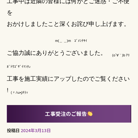
工事中は近隣の皆様には何かとご迷惑・ご不便
を
おかけしましたこと
深くお詫び申し上げます。
m(＿ ＿)m ｺﾞﾒﾝﾅｻｲ
ご協力誠にありがとうございました。
(o´∀｀)b ｱﾘ
ｶﾞﾄｳｺﾞｻﾞｲﾏｼﾀ♪
工事を施工実績にアップしたのでご覧ください
!
(〃
ﾉ
ω
•͈
)
ﾁﾗｯ
工事受注のご報告
投稿日
2024年3月13日