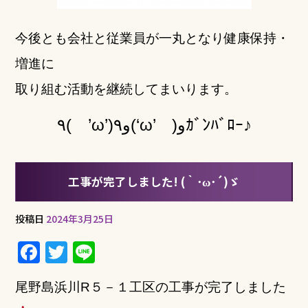
今後とも会社と従業員が一丸となり健康保持・
増進に
取り組む活動を継続してまいります。
٩( ’ω’)و٩(‘ω’ )وｶﾞﾝﾊﾞﾛｰ♪
工事が完了しました! (｀･ω･´)ゞ
投稿日
2024年3月25日
F
T
Li
a
w
n
尾野島浜川R５－１工区の工事が完了しました
c
it
e