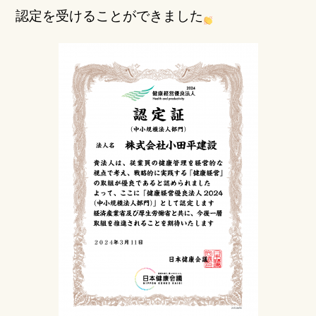
b
r
認定を受けることができました
o
o
k