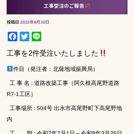
工事受注のご報告
投稿日
2025年6月30日
F
T
Li
a
w
n
c
it
e
工事を2件
受注いたしました
e
te
件目（発注者：北薩地域振興局
）
b
r
o
工 事 名 : 道路改築工事（阿久根高尾野道路
o
R7-1工区）
k
工事場所 : 504号 出水市高尾野町下高尾野地
内
工 期 : 令和7年7月1日～令和8年3月25日