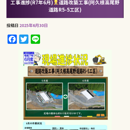
工事進捗(R7年6月)
道路改築工事(阿久根高尾野
道路R5-5工区)
投稿日
2025年6月30日
F
T
Li
a
w
n
c
it
e
e
te
b
r
o
o
k