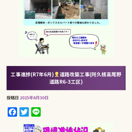
工事進捗(R7年6月)
道路改築工事(阿久根高尾野
道路R6-3工区)
投稿日
2025年6月30日
F
T
Li
a
w
n
c
it
e