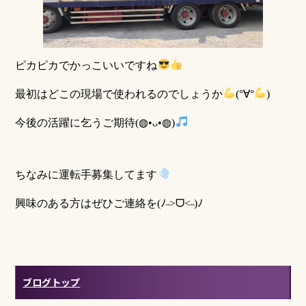
ピカピカでかっこいいですね
最初はどこの現場で使われるのでしょうか
(°∀°
)
今後の活躍に乞うご期待(◍•ᴗ•◍)
ちなみに運転手募集してます
興味のある方はぜひご連絡を
(
ﾉ
˶
>
ᗜ
​<
˵
)
ﾉ
ブログトップ