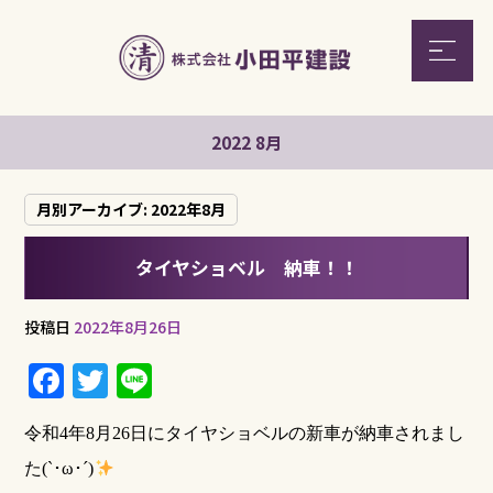
2022 8月
月別アーカイブ:
2022年8月
タイヤショベル 納車！！
投稿日
2022年8月26日
F
T
Li
a
w
n
令和4年8月26日にタイヤショベルの新車が納車されまし
c
it
e
た(`･ω･´)
e
te