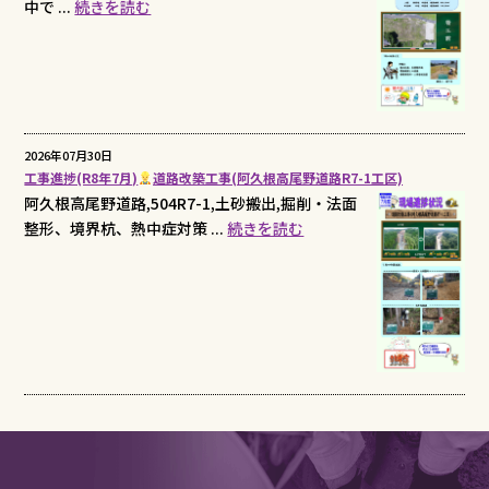
中で ...
続きを読む
2026年07月30日
工事進捗(R8年7月)
道路改築工事(阿久根高尾野道路R7-1工区)
阿久根高尾野道路,504R7-1,土砂搬出,掘削・法面
整形、境界杭、熱中症対策 ...
続きを読む