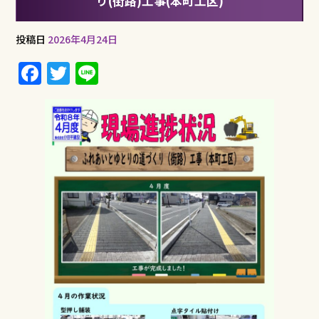
り(街路)工事(本町工区)
投稿日
2026年4月24日
F
T
Li
a
w
n
c
it
e
e
te
b
r
o
o
k