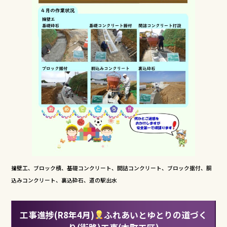
擁壁工、ブロック積、基礎コンクリート、間詰コンクリート、ブロック据付、胴
込みコンクリート、裏込砕石、道の駅出水
工事進捗(R8年4月)
ふれあいとゆとりの道づく