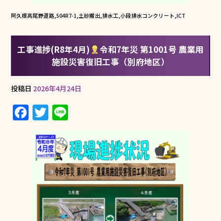
阿久根高尾野道路,504R7-1,土砂搬出,排水工,小段排水コンクリート,ICT
工事進捗(R8年4月)
令和7年災 第1001号 農業用
施設災害復旧工事（別府地区）
投稿日
2026年4月24日
F
T
Li
a
w
n
c
it
e
e
te
b
r
o
o