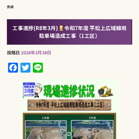
完成
工事進捗(R8年3月)
令和7年度 平松上広域線用
駐車場造成工事（1工区）
投稿日
2026年3月26日
F
T
Li
a
w
n
c
it
e
e
te
b
r
o
o
k