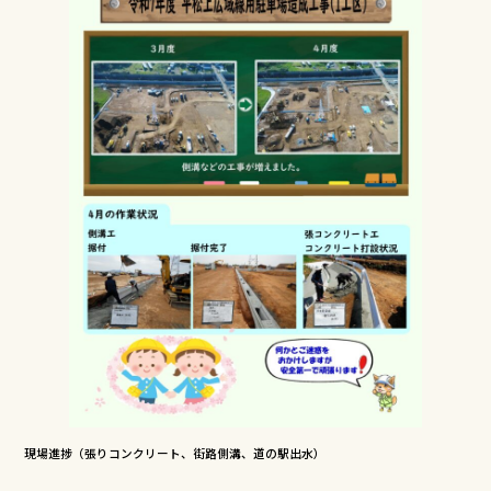
b
r
o
o
k
現場進捗（張りコンクリート、街路側溝、道の駅出水）