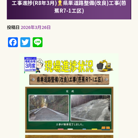
工事進捗(R8年3月)
県単道路整備(改良)工事(芭
蕉R7-1工区)
投稿日
2026年3月26日
F
T
Li
a
w
n
c
it
e
e
te
b
r
o
o
k