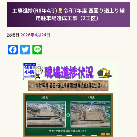
工事進捗(R8年4月)
令和7年度 西回り道上り線
用駐車場造成工事（2工区）
投稿日
2026年4月24日
F
T
Li
a
w
n
c
it
e
e
te
b
r
o
o
k