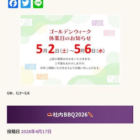
F
T
Li
a
w
n
c
it
e
e
te
b
r
o
o
k
GW、5/2～5/6
社内BBQ2026
投稿日
2026年4月17日