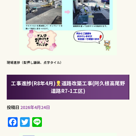
現場進捗（型押し舗装、点字タイル）
工事進捗(R8年4月)
道路改築工事(阿久根高尾野
道路R7-1工区)
投稿日
2026年4月24日
F
T
Li
a
w
n