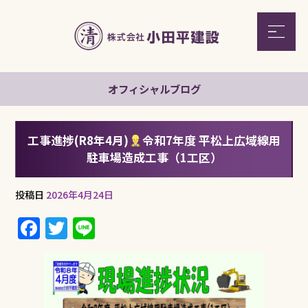
オフィシャルブログ
工事進捗(R8年4月)
令和7年度 平松上広域線用
駐車場造成工事（1工区）
投稿日
2026年4月24日
F
T
Li
a
w
n
c
it
e
e
te