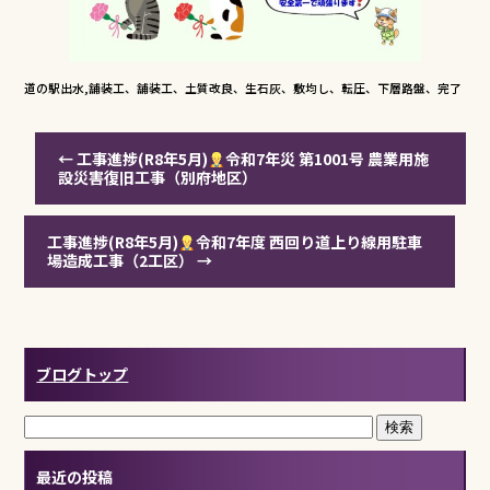
道の駅出水,舗装工、舗装工、土質改良、生石灰、敷均し、転圧、下層路盤、完了
←
工事進捗(R8年5月)
令和7年災 第1001号 農業用施
設災害復旧工事（別府地区）
工事進捗(R8年5月)
令和7年度 西回り道上り線用駐車
場造成工事（2工区）
→
ブログトップ
最近の投稿