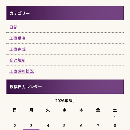
カテゴリー
日記
工事受注
工事完成
交通規制
工事進捗状況
投稿日カレンダー
2026年8月
日
月
火
水
木
金
土
1
2
3
4
5
6
7
8