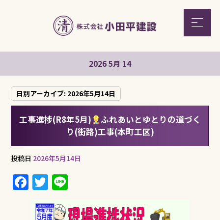
2026 5月 14
日別アーカイブ:
2026年5月14日
工事進捗(R8年5月)
ふれあいとゆとりの道づく
り(街路)工事(本町工区)
投稿日
2026年5月14日
F
T
Li
a
w
n
c
it
e