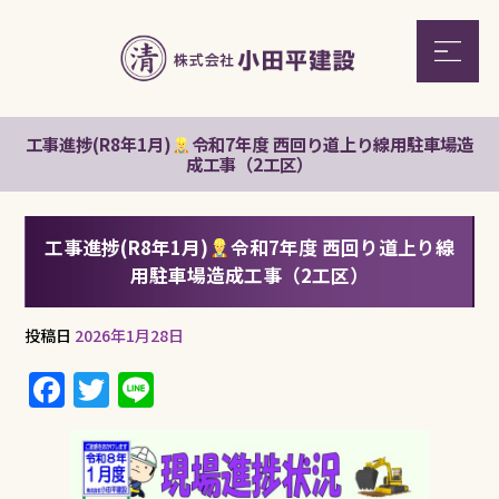
工事進捗(R8年1月)
令和7年度 西回り道上り線用駐車場造
成工事（2工区）
工事進捗(R8年1月)
令和7年度 西回り道上り線
用駐車場造成工事（2工区）
投稿日
2026年1月28日
F
T
Li
a
w
n
c
it
e
e
te