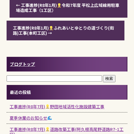
←
工事進捗(R8年1月)
令和7年度 平松上広域線用駐車
場造成工事（1工区）
工事進捗(R8年1月)
ふれあいとゆとりの道づくり(街
路)工事(本町工区)
→
ブログトップ
最近の投稿
工事進捗(R8年7月)
野田地域活性化施設建築工事
夏季休業のお知らせ
工事進捗(R8年7月)
道路改築工事(阿久根高尾野道路R7-1工