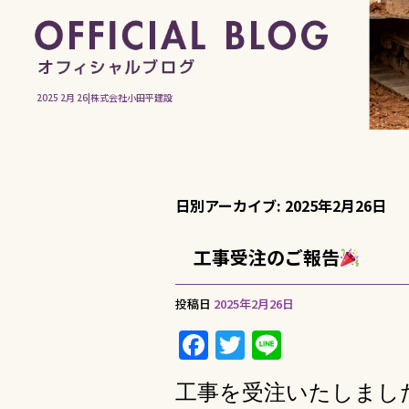
2025 2月 26|株式会社小田平建設
日別アーカイブ:
2025年2月26日
工事受注のご報告
投稿日
2025年2月26日
F
T
Li
a
w
n
工事を
受注いたしまし
c
it
e