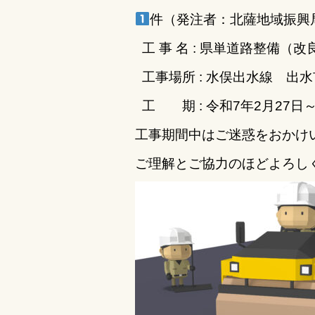
e
te
件（発注者：北薩地域振興
b
r
工 事 名 : 県単道路整備（
o
工事場所 : 水俣出水線 出水
o
k
工 期 : 令和7年2月27日～
工事期間中はご迷惑をおかけ
ご理解とご協力のほどよろしく