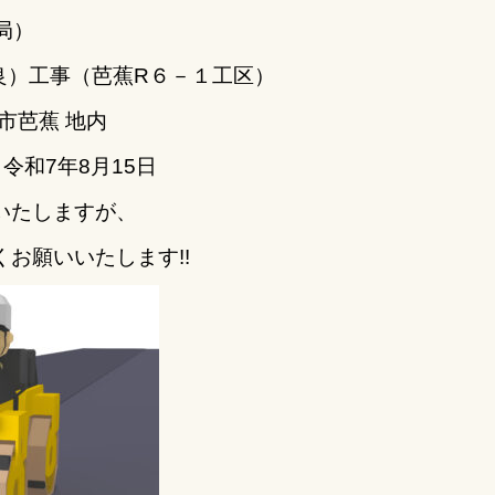
局
）
改良）工事（芭蕉R６－１工区）
市芭蕉 地内
令和7年8月15日
いたしますが、
お願いいたします!!