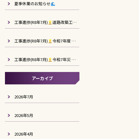
夏季休業のお知らせ
工事進捗(R8年7月)
道路改築工事(阿久根高尾野道路R7-1工区)
工事進捗(R8年7月)
令和7年度 西回り道上り線用駐車場造成工事（2工区）
工事進捗(R8年7月)
令和7年災 第1001号 農業用施設災害復旧工事（別府地区）
アーカイブ
2026年7月
2026年5月
2026年4月