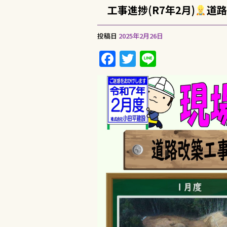
工事進捗(R7年2月)
道路
投稿日
2025年2月26日
F
T
Li
a
w
n
c
it
e
e
te
b
r
o
o
k