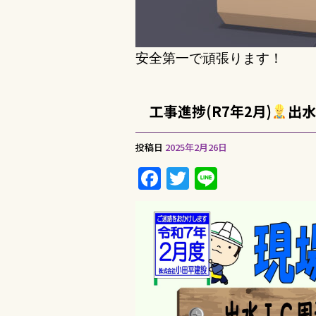
安全第一で頑張ります！
工事進捗(R7年2月)
出水
投稿日
2025年2月26日
F
T
Li
a
w
n
c
it
e
e
te
b
r
o
o