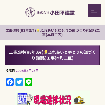
工事進捗(R8年3月)
ふれあいとゆとりの道づくり(街路)工
事(本町工区)
工事進捗(R8年3月)
ふれあいとゆとりの道づく
り(街路)工事(本町工区)
投稿日
2026年3月26日
F
T
Li
a
w
n
c
it
e
e
te