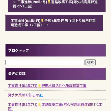
←
工事進捗(R8年3月)
道路改築工事(阿久根高尾野道
路R7-1工区)
工事進捗(R8年3月)
令和7年度 西回り道上り線用駐車
場造成工事（2工区）
→
ブログトップ
最近の投稿
工事進捗(R8年7月)
野田地域活性化施設建築工事
夏季休業のお知らせ
工事進捗(R8年7月)
道路改築工事(阿久根高尾野道路R7-1工
区)