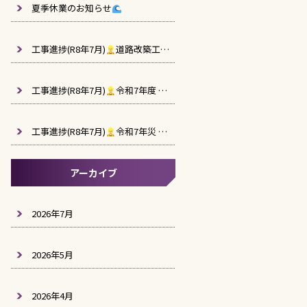
夏季休業のお知らせ
工事進捗(R8年7月)
道路改築工事(阿久根高尾野道路R7-1工区)
工事進捗(R8年7月)
令和7年度 西回り道上り線用駐車場造成工事（2工区）
工事進捗(R8年7月)
令和7年災 第1001号 農業用施設災害復旧工事（別府地区）
アーカイブ
2026年7月
2026年5月
2026年4月