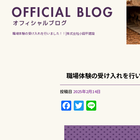
職場体験の受け入れを行いました！！|株式会社小田平建設
職場体験の受け入れを行
投稿日
2025年2月14日
F
T
Li
a
w
n
c
it
e
e
te