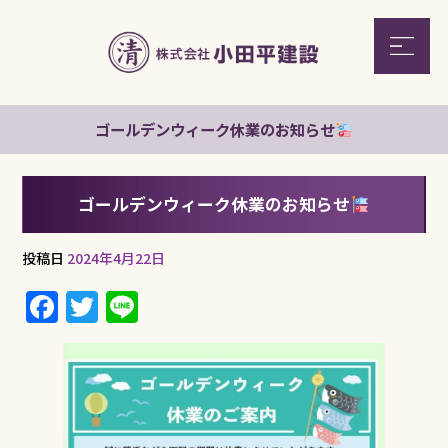
ゴールデンウィーク休業のお知らせ
ゴールデンウィーク休業のお知らせ
投稿日
2024年4月22日
F
T
Li
a
w
n
c
it
e
e
te
b
r