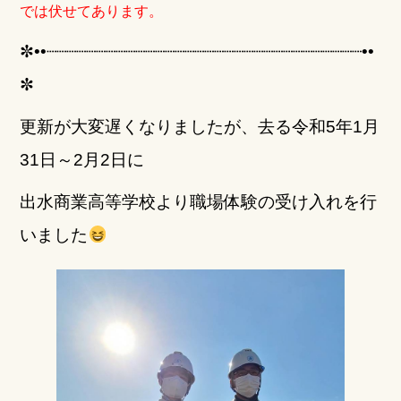
o
では伏せてあります。
o
✼••┈┈┈┈┈┈┈┈┈┈┈┈┈┈┈┈┈┈┈┈┈┈┈┈┈┈┈┈┈┈┈┈••
k
✼
更新が大変遅くなりましたが、去る令和5年1月
31日～2月2日に
出水商業高等学校より職場体験の受け入れを行
いました