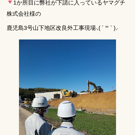
1か所目に弊社が下請に入っているヤマグチ
株式会社様の
鹿児島3号山下地区改良外工事現場⸜( ´ ꒳ ` )⸝