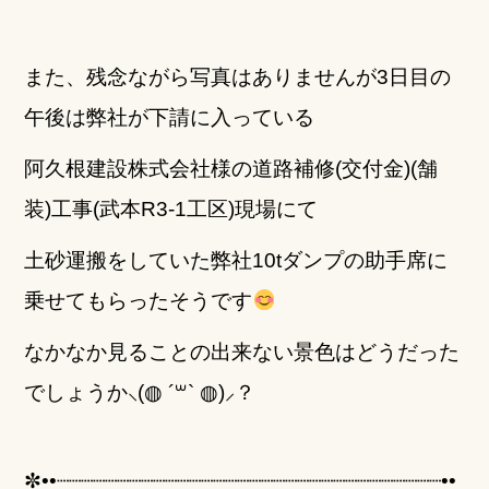
また、残念ながら写真はありませんが3日目の
午後は弊社が下請に入っている
阿久根建設株式会社様の道路補修(交付金)(舗
装)工事(武本R3-1工区)現場にて
土砂運搬をしていた弊社10tダンプの助手席に
乗せてもらったそうです
なかなか見ることの出来ない景色はどうだった
でしょうか⸜(◍ ´꒳` ◍)⸝？
✼••┈┈┈┈┈┈┈┈┈┈┈┈┈┈┈┈┈┈┈┈┈┈┈┈┈┈┈┈┈┈┈┈••