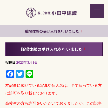
職場体験の受け入れを行いました
職場体験の受け入れを行いました
投稿日
2023年3月9日
F
T
Li
a
w
n
本記事に載せている写真や個人名は、全て写っている方
c
it
e
に許可を取り載せております。
e
te
b
r
高校生の方も許可をいただいておりましたが、この記事