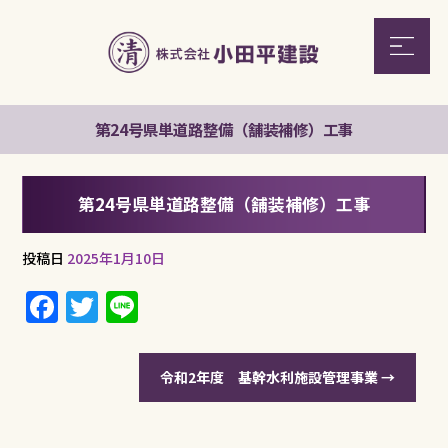
第24号県単道路整備（舗装補修）工事
第24号県単道路整備（舗装補修）工事
投稿日
2025年1月10日
F
T
Li
a
w
n
c
it
e
令和2年度 基幹水利施設管理事業
→
e
te
b
r