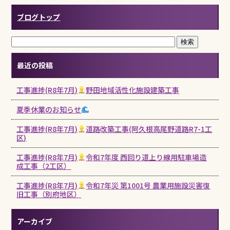
o
ブログトップ
o
k
最近の投稿
工事進捗(R8年7月)
野田地域活性化施設建築工事
夏季休業のお知らせ
工事進捗(R8年7月)
道路改築工事(阿久根高尾野道路R7-1工
区)
工事進捗(R8年7月)
令和7年度 西回り道上り線用駐車場造
成工事（2工区）
工事進捗(R8年7月)
令和7年災 第1001号 農業用施設災害復
旧工事（別府地区）
アーカイブ