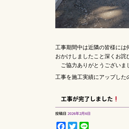
工事期間中は近隣の皆様には
おかけしましたこと深くお詫
ご協力ありがとうございま
工事を施工実績にアップした
工事が完了しました
投稿日
2026年2月6日
F
T
Li