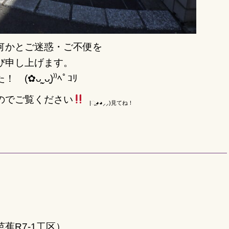
何かと
ご迷惑・ご不便を
び申し上げます。
ᴗ͈ˬᴗ͈)⁾⁾ﾍﾟｺﾘ
のでご覧ください
|ૂ◕◕⸝⸝)見てね！
蕉R7-1工区）