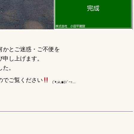
何かと
ご迷惑・ご不便を
び申し上げます。
した。
のでご覧ください
(´◉◞౪◟◉)ｼﾞｰｯ…