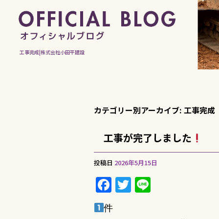
工事完成|株式会社小田平建設
カテゴリー別アーカイブ:
工事完成
工事が完了しました
投稿日
2026年5月15日
F
T
Li
a
w
n
件
c
it
e