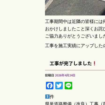
工事期間中は近隣の皆様には
おかけしましたこと深くお詫
ご協力ありがとうございました！ (✿
工事を施工実績にアップした
工事が完了しました
投稿日
2026年4月24日
F
T
Li
a
w
n
件
c
it
e
県単道路整備（改良）工事（芭