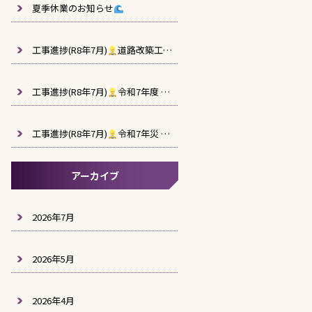
夏季休業のお知らせ
工事進捗(R8年7月)
道路改築工事(阿久根高尾野道路R7-1工区)
工事進捗(R8年7月)
令和7年度 西回り道上り線用駐車場造成工事（2工区）
工事進捗(R8年7月)
令和7年災 第1001号 農業用施設災害復旧工事（別府地区）
アーカイブ
2026年7月
2026年5月
2026年4月