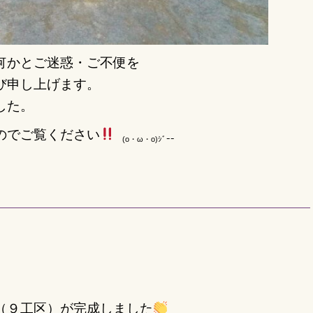
何かと
ご迷惑・ご不便を
び申し上げます。
した。
のでご覧ください
(o・ω・o)ｼﾞｰｰ
（９工区）
が完成しました