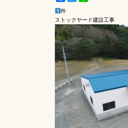
a
w
n
件
c
it
e
ストックヤード建設工事
e
te
b
r
o
o
k