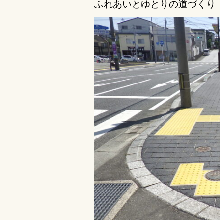
ふれあいとゆとりの道づくり
e
te
b
r
o
o
k