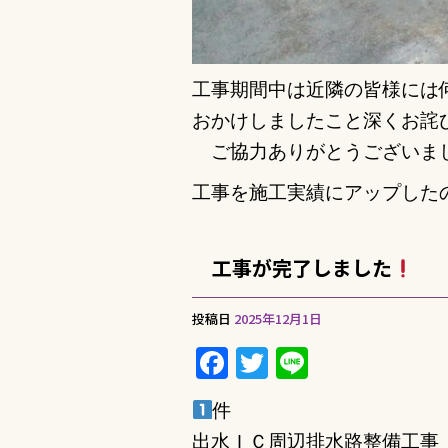
工事期間中は近隣の皆様には
おかけしましたこと深くお詫
ご協力ありがとうございま
工事を施工実績にアップした
工事が完了しました
投稿日
2025年12月1日
F
T
Li
a
w
n
件
c
it
e
出水ＩＣ周辺排水路整備工事