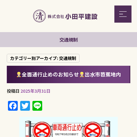
交通規制
カテゴリー別アーカイブ:
交通規制
全面通行止めのお知らせ
出水市芭蕉地内
投稿日
2025年3月31日
F
T
Li
a
w
n
c
it
e
e
te