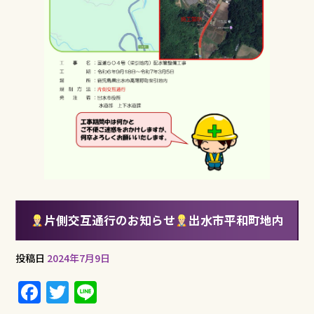
片側交互通行のお知らせ
出水市平和町地内
投稿日
2024年7月9日
F
T
Li