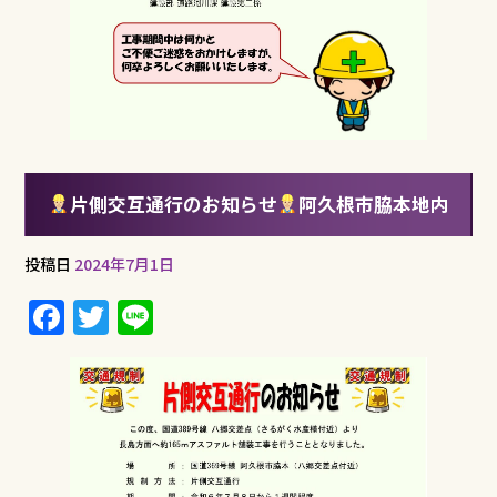
片側交互通行のお知らせ
阿久根市脇本地内
投稿日
2024年7月1日
F
T
Li
a
w
n
c
it
e
e
te
b
r
o