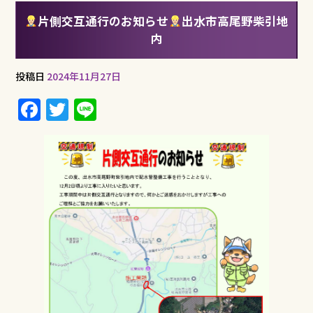
片側交互通行のお知らせ
出水市高尾野柴引地
内
投稿日
2024年11月27日
F
T
Li
a
w
n
c
it
e
e
te
b
r
o
o
k